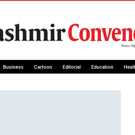
Business
Cartoon
Editorial
Education
Heal