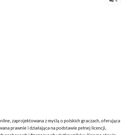
0
line, zaprojektowana z myślą o polskich graczach, oferująca
na prawnie i działająca na podstawie pełnej licencji,
ych osobowych i finansowych użytkowników. Kasyno stawia