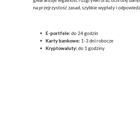
na przejrzystość zasad, szybkie wypłaty i odpowied
E-portfele:
do 24 godzin
Karty bankowe:
1-3 dni robocze
Kryptowaluty:
do 1 godziny