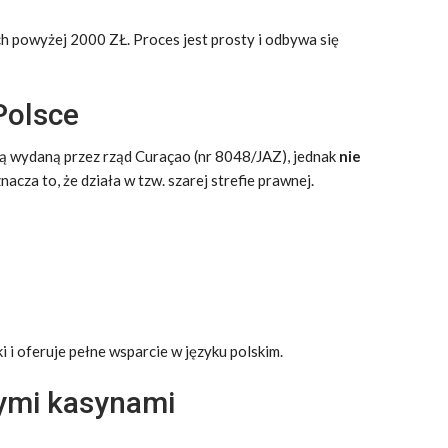
 powyżej 2000 ZŁ. Proces jest prosty i odbywa się
Polsce
 wydaną przez rząd Curaçao (nr 8048/JAZ), jednak
nie
znacza to, że działa w tzw. szarej strefie prawnej.
 i oferuje pełne wsparcie w języku polskim.
ymi kasynami