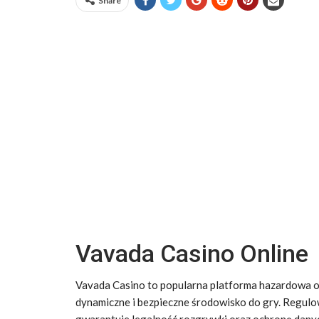
Share
Vavada Casino Online
Vavada Casino to popularna platforma hazardowa on
dynamiczne i bezpieczne środowisko do gry. Regulowa
gwarantuje legalność rozgrywki oraz ochronę dan