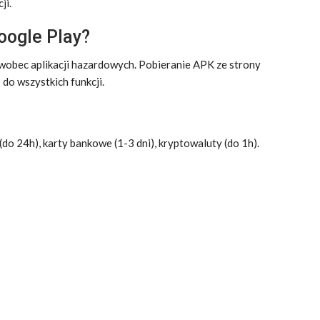
ji.
oogle Play?
 wobec aplikacji hazardowych. Pobieranie APK ze strony
 do wszystkich funkcji.
(do 24h), karty bankowe (1-3 dni), kryptowaluty (do 1h).